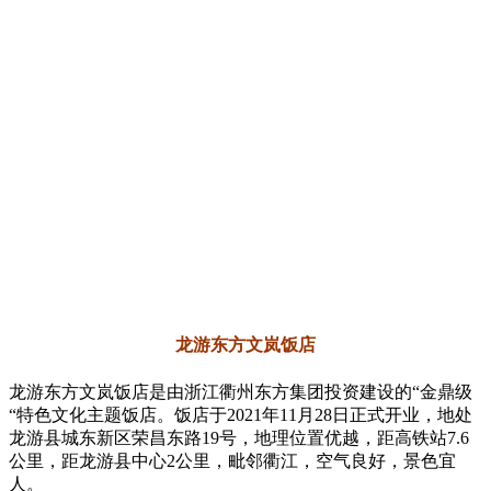
金鼎级 金桂级 金树叶级
龙游东方文岚饭店
龙游东方文岚饭店
龙游东方文岚饭店是由浙江衢州东方集团投资建设的“金鼎级
“特色文化主题饭店。饭店于2021年11月28日正式开业，地处
龙游县城东新区荣昌东路19号，地理位置优越，距高铁站7.6
公里，距龙游县中心2公里，毗邻衢江，空气良好，景色宜
人。