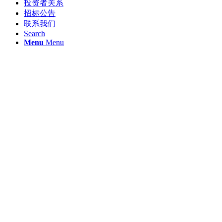
投资者关系
招标公告
联系我们
Search
Menu
Menu
東方商道 無遠弗屆
龙游东方文岚饭店
龙游商帮"特色文化主题饭店"