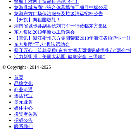
警醒！对网上造谣传谣说“不”！
龙游县城东商业综合体幕墙施工项目中标公示
龙游东方广场保洁服务及垃圾清运招标公告
【升旗】向祖国敬礼！
湖南省城步县副县长刘书军一行莅临东方集团
东方集团2019年新员工恳谈会
【喜讯】浙江衢州东方集团荣获2018年浙江省旅游业十
东方集团“三八”趣味运动会
坚守匠心，筑就品质| 东方大酒店圆满完成衢州市“两会”
活力新衢州，美丽大花园–健康安全“三衢味”
© Copyright - 2014 -2025
首页
品牌文化
商业流通
酒店旅业
多元业务
媒体中心
投资者关系
招标公告
联系我们